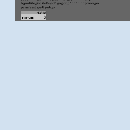
ნებისმიერი მასალის ციტირებისას მიუთითეთ
palimfsesti.ge-ს ლინკი