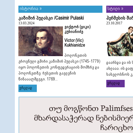
ისტორია »
სტილი »
კაზიმირ პულასკი /Casimir Pulaski
ჰერმესის შა
13.03.2024
23.10.2017
ვიქტორ (ვიკი)
კუხიანიძე
Victor (Vic)
Kukhianidze
პოლონეთის
ეროვნული გმირი კაზიმირ პულასკი (1745-1779)
დაარსდა და ის
იყო პოლონეთის კონფედერაციის მომხრე და
ახლააა. ის და
პოლონეთზე რუსეთის გავლენის
სახელოსნოს კე
წინაააღმდეგი. 1769...
ვრცლად
ვრცლად