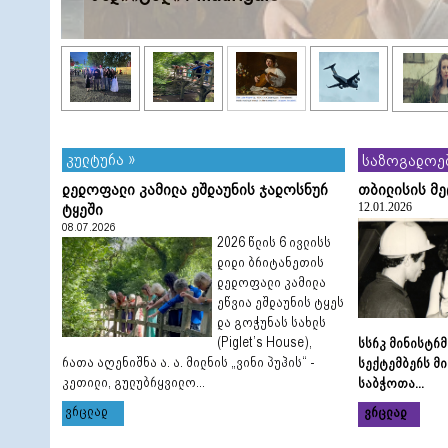
კულტურა »
საზოგადოებ
დედოფალი კამილა ეშდაუნის ჯადოსნურ
თბილისის მე
ტყეში
12.01.2026
08.07.2026
2026 წლის 6 ივლისს
დიდი ბრიტანეთის
დედოფალი კამილა
ეწვია ეშდაუნის ტყეს
და გოჭუნას სახლს
(Piglet’s House),
სსრკ მინისტრ
რათა აღენიშნა ა. ა. მილნის „ვინი პუჰის“ -
სექტემბერს
მი
კეთილი, გულუბრყვილო...
საბჭოთა...
ვრცლად
ვრცლად