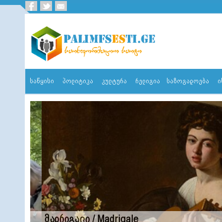
საწყისი
პოლიტიკა
კულტურა
რელიგია
საზოგადოება
ი
მადრიგალი / Madrigale